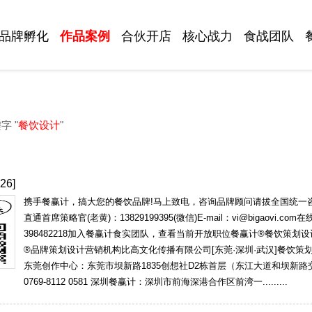
品牌孵化
作品案例
合伙开店
核心战力
食战团队
字 "
餐饮设计
"
26]
携手餐赢计，搞大您的餐饮品牌!马上致电，咨询品牌顾问请拔全国统一咨询热线
直通首席策略官(老黄)：13829199395(微信)E-mail：vi@bigaovi.com在线
398482218加入餐赢计食实团队，查看当前开放职位餐赢计®餐饮策划
®品牌策划设计营销机构比高文化传播有限公司[东莞·深圳·武汉]餐饮策划：www.
东莞创作中心：东莞市坝新路1835创想社D2栋首层（东江大道和坝新
0769-8112 0581 深圳餐赢计：深圳市前海深港合作区前湾一.........