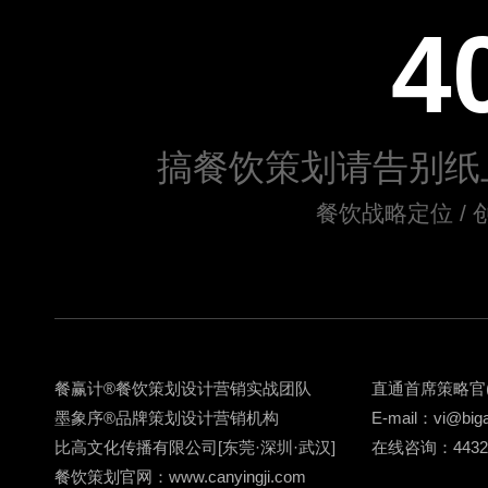
4
搞餐饮策划请告别纸
餐饮战略定位 / 
餐赢计
®
餐饮策划
设计营销实战团队
直通首席策略官
墨象序
®
品牌策划
设计营销机构
E-mail：vi@big
比高文化传播有限公司[东莞·深圳·武汉]
在线咨询：443217
餐饮策划官网：
www.canyingji.com