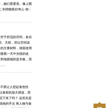
客，她们更爱美。像上图
.利用顾客好奇心 例：
店对于舒适的空间，各自
简洁、天然，所以空间设
计的主要材料，墙面使用
会随着一天中光线的改
壁和地面铺的是木板，营
...
 不禁让人想起食色性
 以食材的放大摆放，营
流下来了吗？ 这其实是
插画的手法 将人物与食