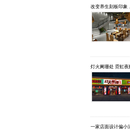
改变养生刻板印象
灯火阑珊处 霓虹夜
一家店面设计偏小