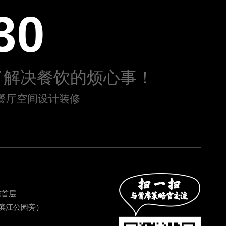
30
了解决餐饮的烦心事！
/ 餐厅空间设计装修
栋首层
滨江公园旁）