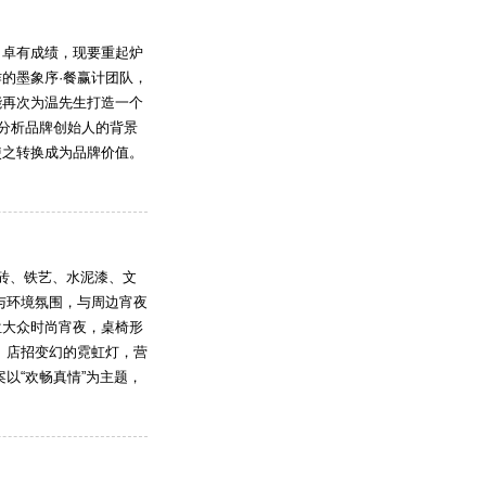
，卓有成绩，现要重起炉
的墨象序·餐赢计团队，
能再次为温先生打造一个
是分析品牌创始人的背景
使之转换成为品牌价值。
花砖、铁艺、水泥漆、文
与环境氛围，与周边宵夜
位大众时尚宵夜，桌椅形
 店招变幻的霓虹灯，营
以“欢畅真情”为主题，