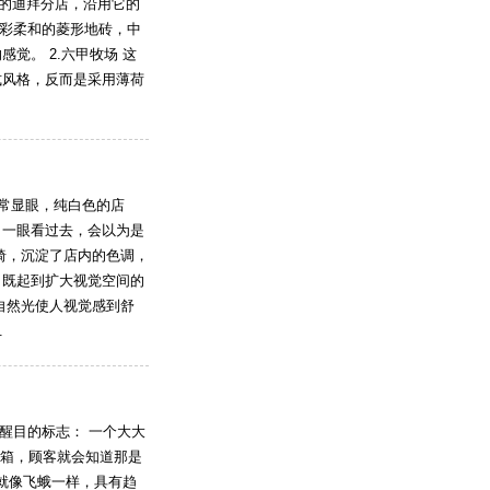
ation的迪拜分店，沿用它的
色彩柔和的菱形地砖，中
觉。 2.六甲牧场 这
式风格，反而是采用薄荷
非常显眼，纯白色的店
。一眼看过去，会以为是
椅，沉淀了店内的色调，
，既起到扩大视觉空间的
自然光使人视觉感到舒
.
乏醒目的标志： 一个大大
灯箱，顾客就会知道那是
客就像飞蛾一样，具有趋