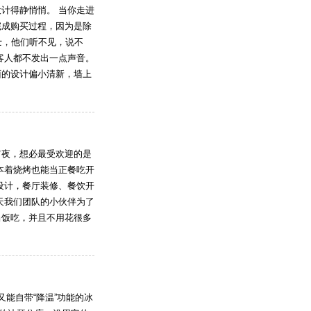
计得静悄悄。 当你走进
完成购买过程，因为是除
士，他们听不见，说不
客人都不发出一点声音。
面的设计偏小清新，墙上
宵夜，想必最受欢迎的是
本着烧烤也能当正餐吃开
设计，餐厅装修、餐饮开
天我们团队的小伙伴为了
当饭吃，并且不用花很多
能自带“降温”功能的冰