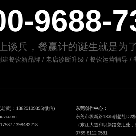
00-9688-7
上谈兵，餐赢计的诞生就是为
创建餐饮新品牌 / 老店诊断升级 / 餐饮运营辅导 
(老黄)：
13829199395
(微信)
东莞创作中心：
aovi.com
东莞市坝新路1835创想社D2
587 / 398482218
（东江大道和坝新路交汇处，
0769-8112 0581