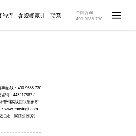
全国咨询：
餐智库
参观餐赢计
联系
400 9688 730
：400-9688-730
咨询：443217587 /
设计营销实战团队墨象序
canyingji.com
路交汇处，滨江公园旁）