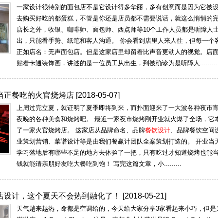
一家设计很特别的面包店不是它设计得多华丽，多有创意而是因为它被设
去购买好吃的都蛋糕，不管是你还是店员都不需要说话，就这么悄悄的
店长之外，收银、咖啡师、面包师、西点师等10个工作人员都是听障人
出，只能看手势、纸笔和客人沟通。 你会看到店里人来人往，但每一个
正如店名：无声面包店。但是这家店里却留着比声音更动人的视觉。店
贴着卡通装饰画，讲述的是一位员工从出生，到被确诊为是听障人.........
当正餐吃的火官烧烤店
[2018-05-07]
上周过完立夏，就证明了夏季即将到来，而扑面迎来了一大波各种夜市
夜晚的各种美食和烧烤吧。 最近一家夜市烧烤刚开业就火爆了全场，它
了一家火官烧烤店。 这家店从品牌命名、品牌
餐饮设计
、品牌餐饮空间
业策划营销、菜谱设计等是由我们餐赢计团队全案策划打造的。 开业当
学习落地后有哪些不足的地方去体验了一把，只有吃过才知道烧烤也能
钱就能请亲朋好友吃大餐吃到饱！ 写完这篇文章，小.........
店设计，这个夏天不会热到融化了！
[2018-05-21]
天气越来越热，命都是空调给的，今天给大家分享3家看起来小巧，但是又