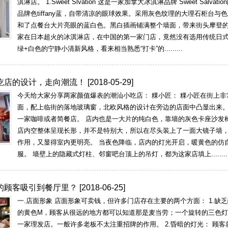
淇淋店。 1.Sweet Slvation 这是一家加拿大冰淇淋品牌 Sweet Salv
品牌色tiffany蓝，自带清凉的眼球效果。采用灰色纹理的大理石柜台与
和了点餐台大片亮眼的蓝白色。黑白插画铺满整个墙面，带来街头摩登的感
家在日本超火的冰淇淋店，在中国的第一家门店，竟然没有选用传统日
绿+白色的宁静小清新风格，看来相当熟悉“打卡”的.........
吃店的设计，走向潮流！
[2018-05-29]
今天给大家分享两家颜值爆表的潮汕小吃店： 粿小匠： 粿小匠在街上
面，配上临街的落地玻璃窗，北欧风格的设计在旁边的店面中凸显出来
一家咖啡或者简餐店。 店内也是一大片的纯白色，靠墙的灰色卡座沙发
店内空整体呈现长形，并不是特别大，所以在尽头装上了一面大镜子墙
作用，又显得室内更明亮。 当夜色降临，店内的灯光开启，暖黄色的仿
服。 墙壁上的隐藏式灯柱、邻窗吧台顶上的吊灯，都为这家店填上........
的顾客吸引到餐厅里？
[2018-06-25]
一.店面形象 店面形象可卖钱，但许多门店存在主要的两个方面： 1.缺
的黄色M，顾客从很远的地方都可以知道那是麦当劳；一个旋转的三色
一家理发店。一般许多老板不太注重招牌的作用。 2.昏暗的灯光： 顾