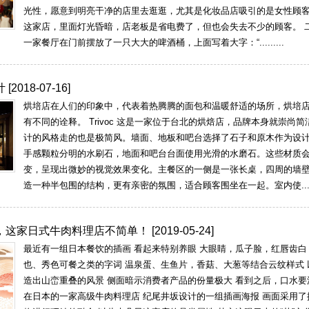
光性，愿意到明亮干净的店里去逛逛，尤其是化妆品店吸引的是女性顾
这家店，里面灯光昏暗，店老板是省电费了，但也会失去不少的顾客。 二
一家餐厅在门前摆放了一只大大的啤酒桶，上面写着大字：“.........
计
[2018-07-16]
烘培店在人们的印象中，代表着热腾腾的面包和温暖舒适的场所，烘培
有不同的诠释。 Trivoc 这是一家位于台北的烘焙店，品牌本身就崇尚
计的风格走的也是极简风。墙面、地板和吧台选择了石子和原木作为设
手感颗粒分明的水刷石，地面和吧台台面使用光滑的水磨石。这些材质
变，呈现出微妙的视觉效果变化。主餐区的一侧是一张长桌，四周的墙
造一种半包围的结构，更有亲密的氛围，适合顾客围坐在一起。室内使......
，这家日式牛肉料理店不简单！
[2019-05-24]
最近有一组日本餐饮的插画 看起来特别养眼 大眼睛，瓜子脸，红唇齿白
也、秀色可餐之类的字词 温泉蛋、生鱼片，香菇、大葱等结合云纹样式
造出山峦重叠的风景 侧面暗示消费者产品的份量极大 看到之后，口水要
在日本的一家高级牛肉料理店 纪尾井坂设计的一组插画海报 画面采用了