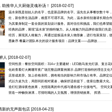
，助推华人大厨做灵魂补汤！
[2018-02-07]
温水泉既是创始人的名字，也是新品牌的名字。温先生从事餐饮数十年
灶，新创养生汤品牌，难度不可谓不高。为此，温水泉特别邀请长期合作
为其量身制定一套全面的策划设计服务。面对信任和挑战，我们也希望
经典的品牌，展现“温水泉”的独特魅力。从人格魅力到品牌价值我们先
经历，展现其人格魅力，再通过提炼温水泉人物形象，进行包装策划，
墨象序·餐赢计团队本次的设计服务项目：品牌文案——品牌故.........
醉人
[2018-02-07]
空间性质：餐饮空间面积：314㎡主要建材：LED跑马发光灯源、复古
化砖查看灯火阑珊宵夜广场完整品牌案例展示 品牌打造独特的理念文化
店形成差异。加上价格亲民，拥有相当的影响力和市场占有率。品牌定
式以方桌为主，局部间距相对紧凑，确保舒适前提下，使座位数最大化。
造灯红酒绿夜色效果，光怪陆离的年代感与通俗感十分接地气。 空间文案
营造一种畅快淋漓，尽情吃喝的人文氛围，增强营销效果。 挥洒.........
清新的无声面包店
[2018-04-23]