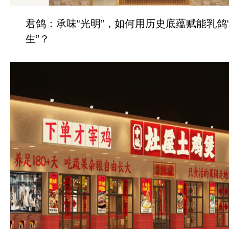
君鸽：承味“光明”，如何用历史底蕴赋能乳鸽
生”？