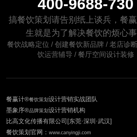
400-9688-730
搞餐饮策划请告别纸上谈兵，餐赢
生就是为了解决餐饮的烦心事
餐饮战略定位 / 创建餐饮新品牌 / 老店诊断
饮运营辅导 / 餐厅空间设计装修
餐赢计
®
设计营销实战团队
餐饮策划
墨象序
®
设计营销机构
品牌策划
比高文化传播有限公司[东莞·深圳·武汉]
餐饮策划官网：
www.canyingji.com