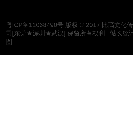
粤ICP备11068490号
版权 © 2017 比高文
司[东莞★深圳★武汉] 保留所有权利
站长统
图