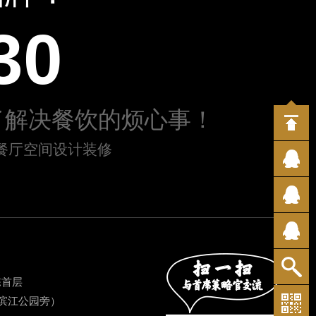
30
了解决餐饮的烦心事！
/ 餐厅空间设计装修
栋首层
滨江公园旁）