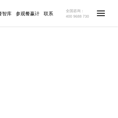
全国咨询：
餐智库
参观餐赢计
联系
400 9688 730