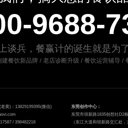
00-9688-7
上谈兵，餐赢计的诞生就是为
创建餐饮新品牌 / 老店诊断升级 / 餐饮运营辅导 
(老黄)：
13829199395
(微信)
东莞创作中心：
aovi.com
东莞市坝新路1835创想社D2
587 / 398482218
（东江大道和坝新路交汇处，