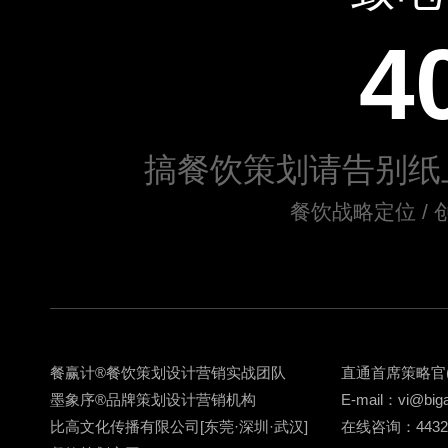
4
搞餐饮策划请告别纸
餐饮战略定位 / 
餐赢计
®
餐饮策划
设计营销实战团队
直通首席策略官
墨象序
®
品牌策划
设计营销机构
E-mail：vi@big
比高文化传播有限公司[东莞·深圳·武汉]
在线咨询：443217