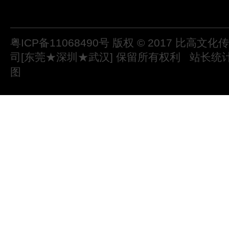
粤ICP备11068490号
版权 © 2017 比高文
司[东莞★深圳★武汉] 保留所有权利
站长统
图