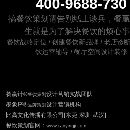
400-9688-730
搞餐饮策划请告别纸上谈兵，餐赢
生就是为了解决餐饮的烦心事
餐饮战略定位 / 创建餐饮新品牌 / 老店诊断
饮运营辅导 / 餐厅空间设计装修
餐赢计
®
设计营销实战团队
餐饮策划
墨象序
®
设计营销机构
品牌策划
比高文化传播有限公司[东莞·深圳·武汉]
餐饮策划官网：
www.canyingji.com